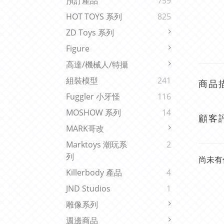
預訂產品
759
HOT TOYS 系列
825
ZD Toys 系列
Figure
高達/機械人/特攝
組裝模型
241
商品
Fuggler 小牙怪
116
MOSHOW 系列
14
顧客
MARK哥改
Marktoys 潮玩系
2
列
尚未有
Killerbody 產品
4
JND Studios
1
雕像系列
週邊商品