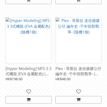
[Hyper Modeling] MFS-3 3
Plex - 哥斯拉 迷你搪膠公仔
式機龍 (EVA 金屬配色) (隨
編年史 -千年怪獸戰爭- (隨
機1個)
機1個)
HK$198.00
HK$48.00