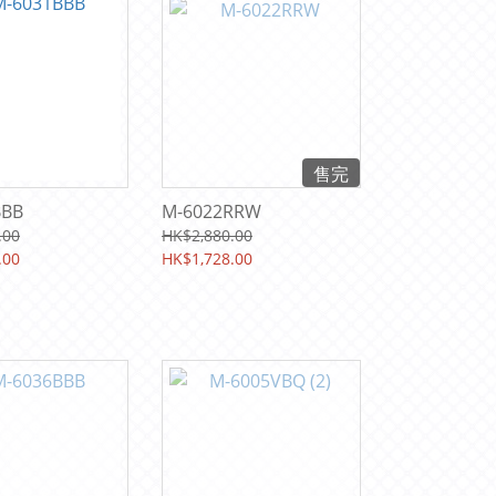
售完
BBB
M-6022RRW
.00
HK$2,880.00
.00
HK$1,728.00