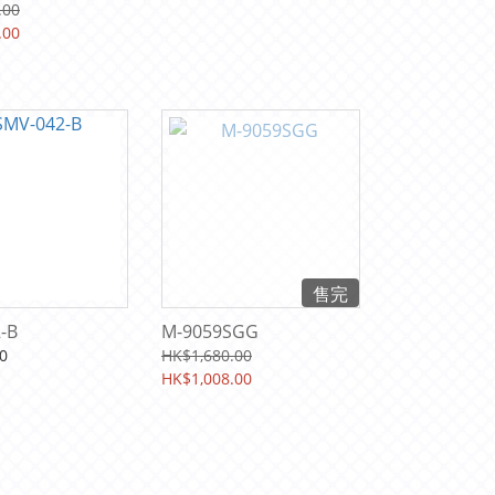
.00
.00
售完
-B
M-9059SGG
0
HK$1,680.00
HK$1,008.00