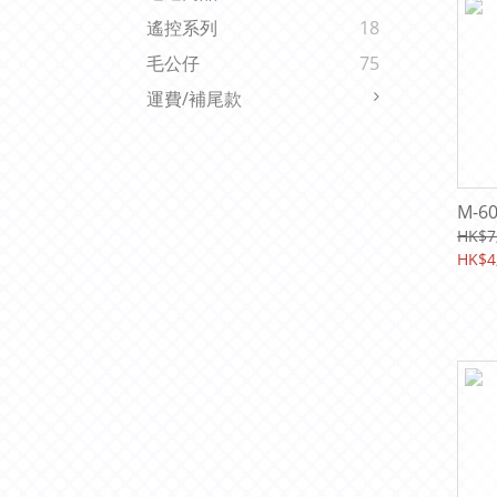
遙控系列
18
毛公仔
75
運費/補尾款
M-6
HK$7
HK$4