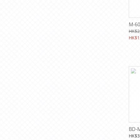
M-60
HK$2
HK$1
BD-
HK$3