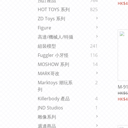
預訂產品
764
HK$4
HOT TOYS 系列
825
ZD Toys 系列
Figure
高達/機械人/特攝
組裝模型
241
Fuggler 小牙怪
116
MOSHOW 系列
14
MARK哥改
Marktoys 潮玩系
2
M-9
列
HK$6
Killerbody 產品
4
HK$4
JND Studios
1
雕像系列
週邊商品