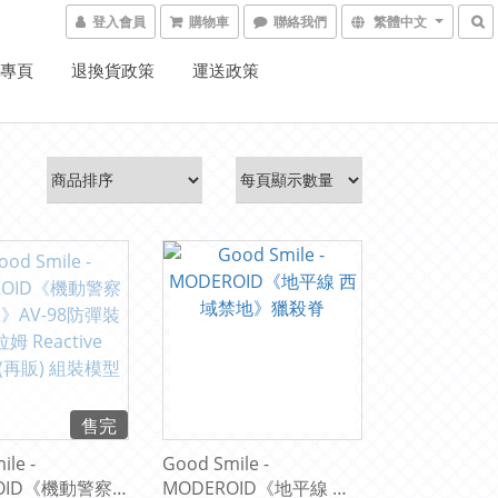
登入會員
購物車
聯絡我們
繁體中文
K專頁
退換貨政策
運送政策
售完
le -
Good Smile -
OID《機動警察
MODEROID《地平線 西