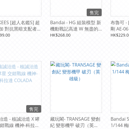
售完
KEES [超人名鑑S] 超
Bandai - HG 組裝模型 新
布魯可 -
加 對抗黑暗支配者之
機動戰記高達 W 無盡的
剛 AE-
華爾茲 1/144 沙漠高達改
99.00
HK$268.00
HK$229.0
EW
售完
造 - 核誠治造 X 哮
藏玩閣- TRANSAGE 變創
Bandai 
交錯戰線 機神-科拉達
紀 變形機甲 破刃（英雄
1/144 