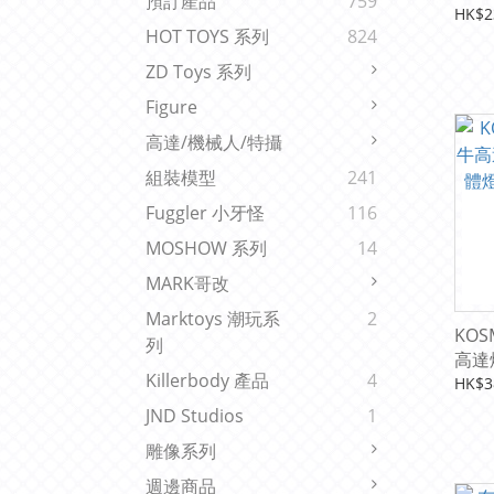
預訂產品
759
電磁
HK$2
HOT TOYS 系列
824
ZD Toys 系列
Figure
高達/機械人/特攝
組裝模型
241
Fuggler 小牙怪
116
MOSHOW 系列
14
MARK哥改
Marktoys 潮玩系
2
KOS
列
高達
Killerbody 產品
4
燈組
HK$3
JND Studios
1
雕像系列
週邊商品