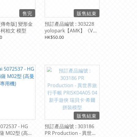
售完
販售結束
 [傳奇版] 變形金
預訂產品編號 : 303228
06 柯柏文 模型
yolopark【AMK】《V型
電磁俠：傳承》V型電磁
0
HK$50.00
俠 模型
販售結束
5072537 - HG
預訂產品編號 : 303186
梅薩 M02型 (高曼
PR Production - 異世界