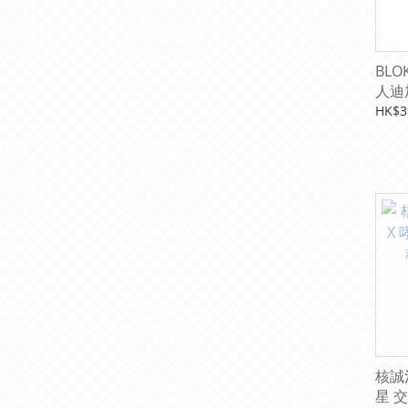
BLO
人迪
戰
HK$3
核誠治
星 