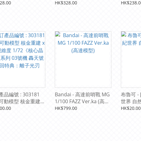
ADA
級）
專用機)
28.00
HK$328.00
HK$238.0
品編號 : 303181
Bandai - 高達前哨戰 MG
布魯可 -
可動模型 核金重建 x
1/100 FAZZ Ver.ka (高達
世界 自然
維度 1/72《核心晶
模型)
00.00
HK$799.00
HK$20.00
系列 03號機 轟天號
特典：離子光刃