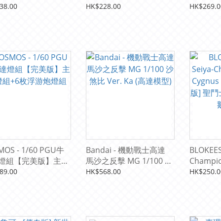
俠 組裝模型
劇場版2》AV-2 Variant
劇場版2
38.00
HK$228.00
HK$269.0
(再販) Y4091 組裝模型
格拉姆 Re
(再販) 
MOS - 1/60 PGU牛
Bandai - 機動戰士高達
BLOKEES 
燈組【完美版】主體
馬沙之反擊 MG 1/100 沙
Champio
+6枚浮游炮燈組
煞比 Ver. Ka (高達模型)
Cygnus 
89.00
HK$568.00
HK$250.0
版] 聖鬥士
鵝座 冰