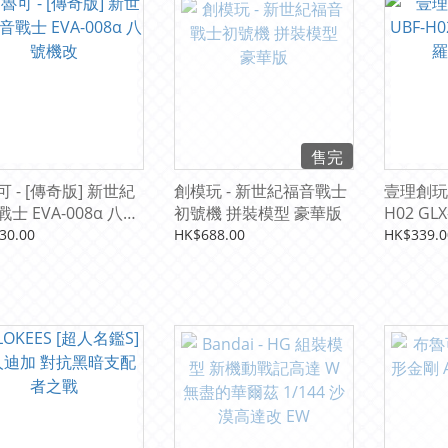
售完
 - [傳奇版] 新世紀
創模玩 - 新世紀福音戰士
壹理創玩-
士 EVA-008α 八號
初號機 拼裝模型 豪華版
H02 GL
裝模型
30.00
HK$688.00
HK$339.0