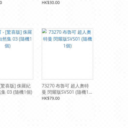
旅行手帳 PRISK04A05 04
0
HK$30.00
新手遊俠 瑞貝卡·希爾 拼
裝模型
 [驚喜版] 侏羅紀
73270 布魯可 超人奧特
集 03 (隨機1個)
曼 閃耀版SVS01 (隨機1
個)
HK$79.00