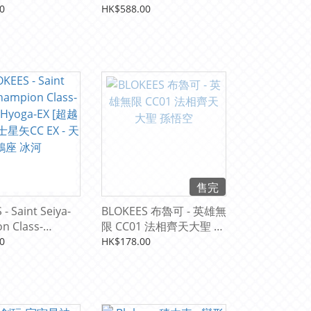
》AV-98防彈裝英
域禁地》獵殺脊
0
HK$588.00
active Armor
組裝模型
售完
- Saint Seiya-
BLOKEES 布魯可 - 英雄無
n Class-
限 CC01 法相齊天大聖 孫
Hyoga-EX [超越
悟空
0
HK$178.00
星矢CC EX - 天
河