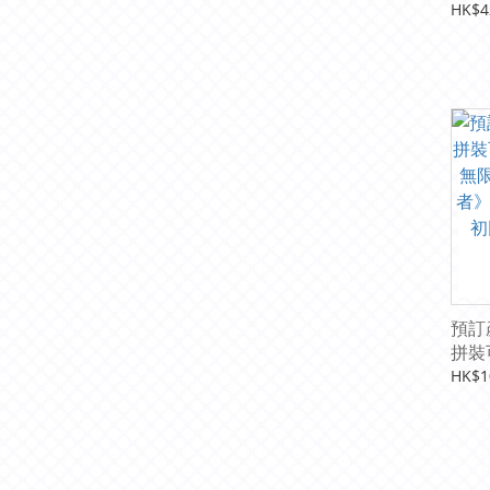
COL
HK$4
預訂產
拼裝
無限
HK$1
者》
初回