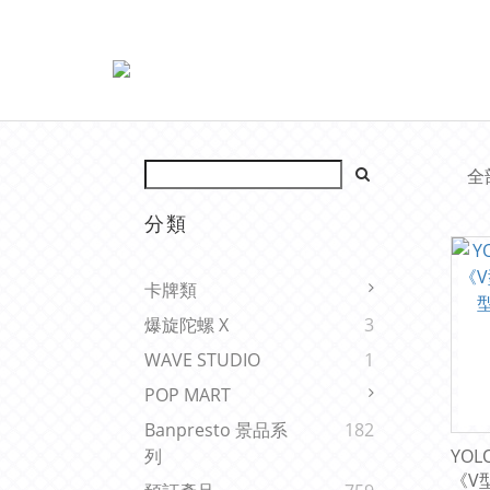
全
分類
卡牌類
爆旋陀螺 X
3
WAVE STUDIO
1
POP MART
Banpresto 景品系
182
YOL
列
《V