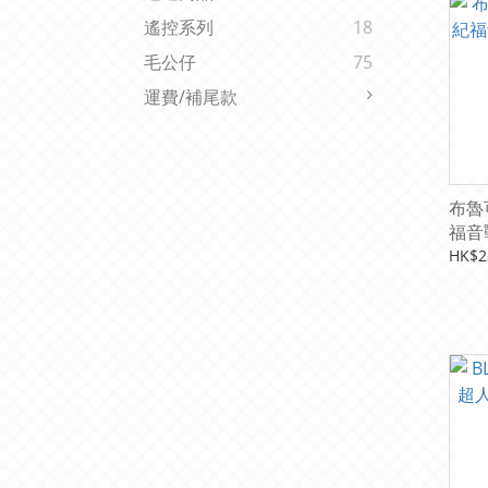
遙控系列
18
毛公仔
75
運費/補尾款
布魯可
福音戰
機改
HK$2