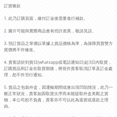
訂貨條款
1. 此乃訂購頁面，繳付訂金後需要進行補款。
2. 圖片可能與實際商品會有些許差異，敬請見諒。
3. 預訂貨品之單價以單據上貨品價格為準，為保障買賣雙方
貨價將不作修改。
4. 貴客請於到貨日(whatsapp或電話通知日)起3日內取貨，
訂購貨品和訂金在取貨期後，將視作貴客取消訂單及訂金處
理，恕不作另行通知。
5. 貨品之包裝外盒，因運輸期間或會出現凹陷情況，此乃一
般正常狀況，貴客如因取貨次序而未能提取外盒美觀之貨
物，本公司恕不負責，貴客亦不可以此為退貨或退款之理
由。