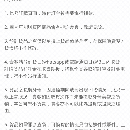
1. 此乃訂購頁面，繳付訂金後需要進行補款。
2. 圖片可能與實際商品會有些許差異，敬請見諒。
3. 預訂貨品之單價以單據上貨品價格為準，為保障買賣雙方
貨價將不作修改。
4. 貴客請於到貨日(whatsapp或電話通知日)起3日內取貨，
訂購貨品和訂金在取貨期後，將視作貴客取消訂單及訂金處
理，恕不作另行通知。
5. 貨品之包裝外盒，因運輸期間或會出現凹陷情況，此乃一
般正常狀況，貴客如因取貨次序而未能提取外盒美觀之貨
物，本公司恕不負責，貴客亦不可以此為退貨或退款之理
由。
6. 貨品如需開盒查貨，可換貨的情況只包括缺件或爛件。上