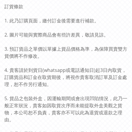
訂貨條款
1. 此乃訂購頁面，繳付訂金後需要進行補款。
2. 圖片可能與實際商品會有些許差異，敬請見諒。
3. 預訂貨品之單價以單據上貨品價格為準，為保障買賣雙方
貨價將不作修改。
4. 貴客請於到貨日(whatsapp或電話通知日)起3日內取貨，
訂購貨品和訂金在取貨期後，將視作貴客取消訂單及訂金處
理，恕不作另行通知。
5. 貨品之包裝外盒，因運輸期間或會出現凹陷情況，此乃一
般正常狀況，貴客如因取貨次序而未能提取外盒美觀之貨
物，本公司恕不負責，貴客亦不可以此為退貨或退款之理
由。