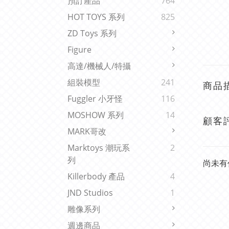
預訂產品
764
HOT TOYS 系列
825
ZD Toys 系列
Figure
高達/機械人/特攝
組裝模型
241
商品
Fuggler 小牙怪
116
MOSHOW 系列
14
顧客
MARK哥改
Marktoys 潮玩系
2
列
尚未有
Killerbody 產品
4
JND Studios
1
雕像系列
週邊商品