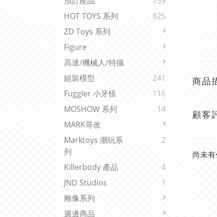
預訂產品
759
HOT TOYS 系列
825
ZD Toys 系列
Figure
高達/機械人/特攝
組裝模型
241
商品
Fuggler 小牙怪
116
MOSHOW 系列
14
顧客
MARK哥改
Marktoys 潮玩系
2
列
尚未有
Killerbody 產品
4
JND Studios
1
雕像系列
週邊商品