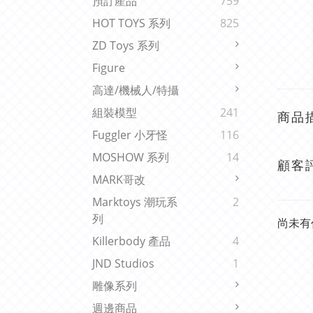
預訂產品
759
HOT TOYS 系列
825
ZD Toys 系列
Figure
高達/機械人/特攝
組裝模型
241
商品
Fuggler 小牙怪
116
MOSHOW 系列
14
顧客
MARK哥改
Marktoys 潮玩系
2
列
尚未有
Killerbody 產品
4
JND Studios
1
雕像系列
週邊商品