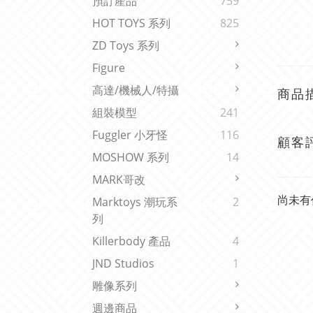
預訂產品
759
HOT TOYS 系列
825
ZD Toys 系列
Figure
高達/機械人/特攝
商品
組裝模型
241
Fuggler 小牙怪
116
顧客
MOSHOW 系列
14
MARK哥改
尚未有
Marktoys 潮玩系
2
列
Killerbody 產品
4
JND Studios
1
雕像系列
週邊商品