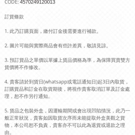
CODE:
4570249120013
訂貨條款
1. 此乃訂購頁面，繳付訂金後需要進行補款。
2. 圖片可能與實際商品會有些許差異，敬請見諒。
3. 預訂貨品之單價以單據上貨品價格為準，為保障買賣雙方
貨價將不作修改。
4. 貴客請於到貨日(whatsapp或電話通知日)起3日內取貨，
訂購貨品和訂金在取貨期後，將視作貴客取消訂單及訂金處
理，恕不作另行通知。
5. 貨品之包裝外盒，因運輸期間或會出現凹陷情況，此乃一
般正常狀況，貴客如因取貨次序而未能提取外盒美觀之貨
物，本公司恕不負責，貴客亦不可以此為退貨或退款之理
由。