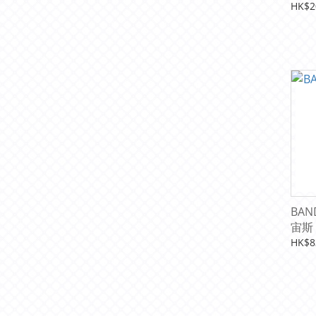
始卡組 
HK$2
[ST13
BAND
宙斯
HK$8