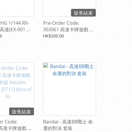
販售結束
 HG 1/144 RX-
Pre-Order Code:
 高達(EX-001 璃
303061 高達卡牌遊戲 起
模型
始卡組 Heavy Dominion
0
HK$200.00
[ST14] (box of 6)
販售結束
er Code:
Bandai - 高達BB戰士 命
8 高達卡牌遊戲 起
運的對決 套裝