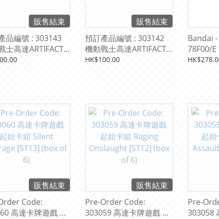
販售結束
販售結束
品編號 : 303143
預訂產品編號 : 303142
Bandai -
士高達ARTIFACT
機動戰士高達ARTIFACT
78F00/E
O 高機動型渣古II（黑
PRO 全裝甲型高達
羽裝備) 
00.00
HK$100.00
HK$278.0
連星規格）
販售結束
販售結束
Order Code:
Pre-Order Code:
Pre-Ord
060 高達卡牌遊戲 起
303059 高達卡牌遊戲 起
30305