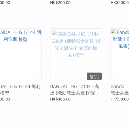
Silent Barrage
始卡組 Raging
始卡組 Aquatic Assault
00.00
HK$200.00
HK$200.0
] (box of 6)
Onslaught [ST12] (box
[ST11] (b
of 6)
售完
AI - HG 1/144 阿利
BANDAI - HG 1/144 Ξ高
Bandai 
 模型
達 (機動戰士高達 閃光之
戰士高達
凱薩衛 瑟茜的魔女) 模型
靈(改修型
35.00
HK$488.00
HK$98.00