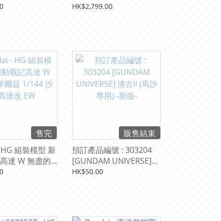
. Ka (高達模型)
0
HK$2,799.00
售完
販售結束
 - HG 組裝模型 新
預訂產品編號 : 303204
高達 W 無盡的
[GUNDAM UNIVERSE]
/144 沙漠高達改
渣古II (馬沙專用) -新版-
0
HK$50.00