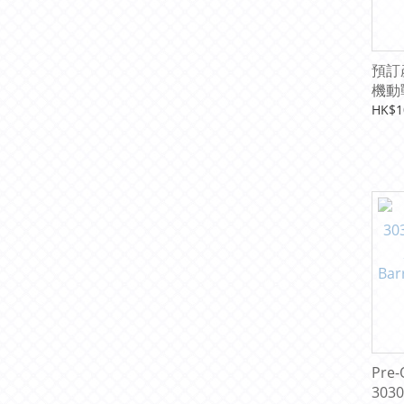
預訂產
機動戰
PR
HK$1
色三
Pre-
303