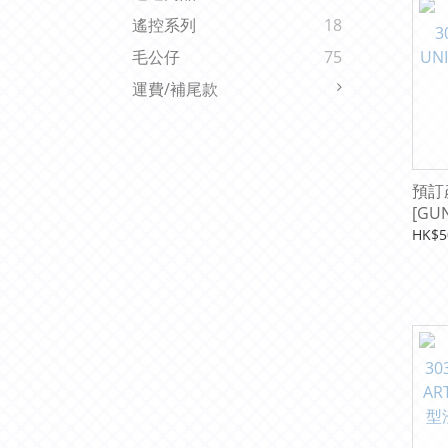
遙控系列
18
毛公仔
75
運費/補尾款
預訂產
[GU
飛翼
HK$5