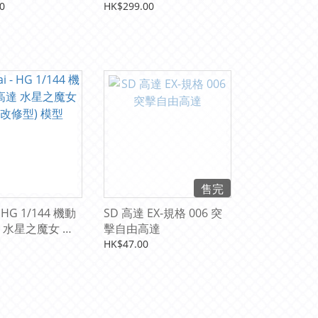
0
HK$299.00
ox of 6)
售完
- HG 1/144 機動
SD 高達 EX-規格 006 突
 水星之魔女 風
擊自由高達
) 模型
HK$47.00