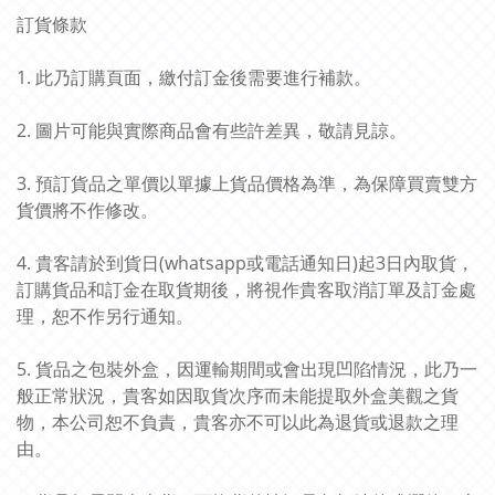
訂貨條款
1. 此乃訂購頁面，繳付訂金後需要進行補款。
2. 圖片可能與實際商品會有些許差異，敬請見諒。
3. 預訂貨品之單價以單據上貨品價格為準，為保障買賣雙方
貨價將不作修改。
4. 貴客請於到貨日(whatsapp或電話通知日)起3日內取貨，
訂購貨品和訂金在取貨期後，將視作貴客取消訂單及訂金處
理，恕不作另行通知。
5. 貨品之包裝外盒，因運輸期間或會出現凹陷情況，此乃一
般正常狀況，貴客如因取貨次序而未能提取外盒美觀之貨
物，本公司恕不負責，貴客亦不可以此為退貨或退款之理
由。