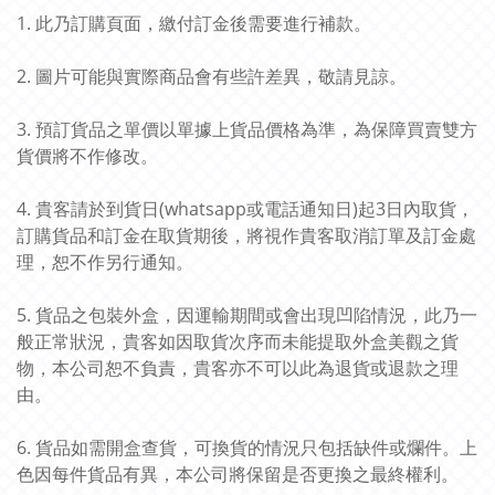
1. 此乃訂購頁面，繳付訂金後需要進行補款。
2. 圖片可能與實際商品會有些許差異，敬請見諒。
3. 預訂貨品之單價以單據上貨品價格為準，為保障買賣雙方
貨價將不作修改。
4. 貴客請於到貨日(whatsapp或電話通知日)起3日內取貨，
訂購貨品和訂金在取貨期後，將視作貴客取消訂單及訂金處
理，恕不作另行通知。
5. 貨品之包裝外盒，因運輸期間或會出現凹陷情況，此乃一
般正常狀況，貴客如因取貨次序而未能提取外盒美觀之貨
物，本公司恕不負責，貴客亦不可以此為退貨或退款之理
由。
6. 貨品如需開盒查貨，可換貨的情況只包括缺件或爛件。上
色因每件貨品有異，本公司將保留是否更換之最終權利。