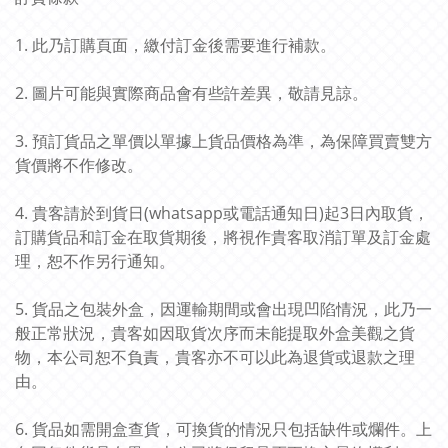
1. 此乃訂購頁面，繳付訂金後需要進行補款。
2. 圖片可能與實際商品會有些許差異，敬請見諒。
3. 預訂貨品之單價以單據上貨品價格為準，為保障買賣雙方
貨價將不作修改。
4. 貴客請於到貨日(whatsapp或電話通知日)起3日內取貨，
訂購貨品和訂金在取貨期後，將視作貴客取消訂單及訂金處
理，恕不作另行通知。
5. 貨品之包裝外盒，因運輸期間或會出現凹陷情況，此乃一
般正常狀況，貴客如因取貨次序而未能提取外盒美觀之貨
物，本公司恕不負責，貴客亦不可以此為退貨或退款之理
由。
6. 貨品如需開盒查貨，可換貨的情況只包括缺件或爛件。上