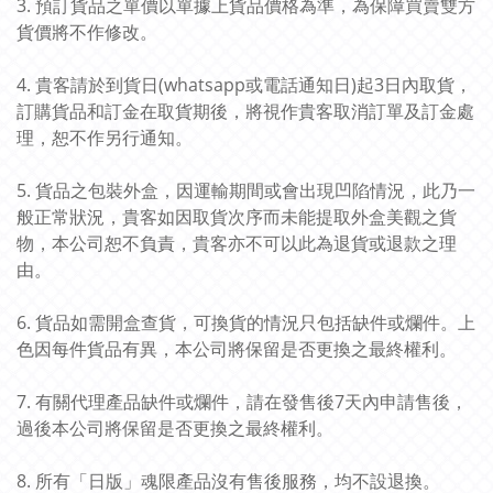
3. 預訂貨品之單價以單據上貨品價格為準，為保障買賣雙方
貨價將不作修改。
4. 貴客請於到貨日(whatsapp或電話通知日)起3日內取貨，
訂購貨品和訂金在取貨期後，將視作貴客取消訂單及訂金處
理，恕不作另行通知。
5. 貨品之包裝外盒，因運輸期間或會出現凹陷情況，此乃一
般正常狀況，貴客如因取貨次序而未能提取外盒美觀之貨
物，本公司恕不負責，貴客亦不可以此為退貨或退款之理
由。
6. 貨品如需開盒查貨，可換貨的情況只包括缺件或爛件。上
色因每件貨品有異，本公司將保留是否更換之最終權利。
7. 有關代理產品缺件或爛件，請在發售後7天內申請售後，
過後本公司將保留是否更換之最終權利。
8. 所有「日版」魂限產品沒有售後服務，均不設退換。