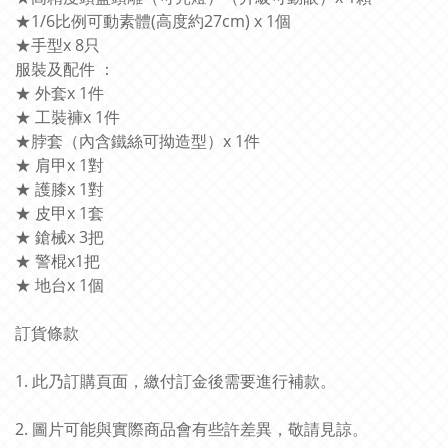
★1/6比例可動素體(高度約27cm) x 1個
★手型x 8只
服裝及配件 ：
★ 外套x 1件
★ 工裝褲x 1件
★脖套（內含鐵絲可拗造型）x 1件
★ 肩甲x 1對
★ 護膝x 1對
★ 皮甲x 1套
★ 鎗械x 3把
★ 警棍x1把
★ 地台x 1個
訂貨條款
1. 此乃訂購頁面，繳付訂金後需要進行補款。
2. 圖片可能與實際商品會有些許差異，敬請見諒。