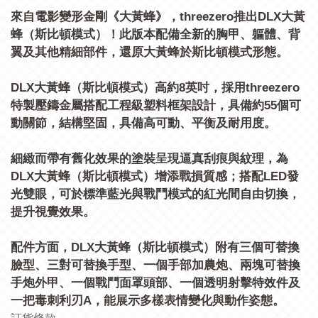
來自電影變形金剛《大黃蜂》，threezero推出DLX大黃
蜂（斯比頓模式）！此版本配備全新的胸甲、軀體、背
翼及其他精細部件，還原大黃蜂於斯比頓模式形態。
DLX大黃蜂（斯比頓模式）高約8英吋，採用threezero
特製壓鑄金屬搭配工程級塑料框架設計，具備約55個可
動關節，結構堅固，具備高可動、平衡及耐用度。
細緻而帶有舊化效果的塗裝呈現逼真刮痕與紋理，為
DLX大黃蜂（斯比頓模式）增添戰損質感；搭配LED發
光雙眼，可於標準藍光與戰鬥模式的紅光間自由切換，
提升視覺效果。
配件方面，DLX大黃蜂（斯比頓模式）附有三個可替換
臉型、三對可替換手型、一個手部加農炮、兩塊可替換
手炮外甲、一個戰鬥面罩頭部、一個透明射擊特效件及
一把毒刺利刃A，能展示多樣表情變化與動作姿態。