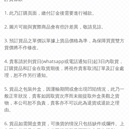
1. 此乃訂購頁面，繳付訂金後需要進行補款。
2. 圖片可能與實際商品會有些許差異，敬請見諒。
3. 預訂貨品之單價以單據上貨品價格為準，為保障買賣雙方
貨價將不作修改。
4. 貴客請於到貨日(whatsapp或電話通知日)起3日內取貨，
訂購貨品和訂金在取貨期後，將視作貴客取消訂單及訂金處
理，恕不作另行通知。
5. 貨品之包裝外盒，因運輸期間或會出現凹陷情況，此乃一
般正常狀況，貴客如因取貨次序而未能提取外盒美觀之貨
物，本公司恕不負責，貴客亦不可以此為退貨或退款之理
由。
6. 貨品如需開盒查貨，可換貨的情況只包括缺件或爛件。上