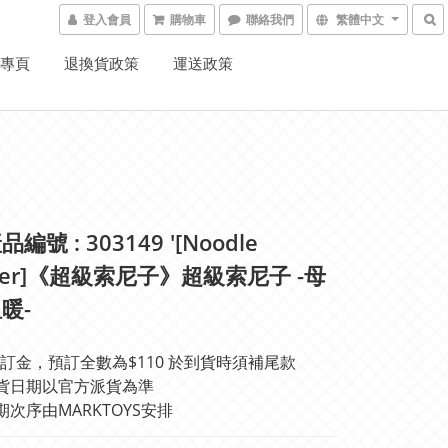
登入會員
購物車
聯絡我們
繁體中文
K專頁
退換貨政策
運送政策
編號 : 303149 '[Noodle
pper]《超級索尼子》超級索尼子 -母
暖-
訂金，預訂全數為$110 於到貨時須補尾款
貨日期以官方派貨為準 
期次序由MARKTOYS安排