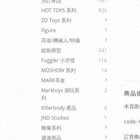
預訂產品
761
HOT TOYS 系列
825
ZD Toys 系列
Figure
高達/機械人/特攝
組裝模型
241
Fuggler 小牙怪
116
MOSHOW 系列
14
MARK哥改
Marktoys 潮玩系
2
商品
列
本頁面
Killerbody 產品
4
JND Studios
1
code:
雕像系列
訂貨條
週邊商品