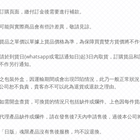
此乃訂購頁面，繳付訂金後需要進行補款。
圖片可能與實際商品會有些許差異，敬請見諒。
預訂貨品之單價以單據上貨品價格為準，為保障買賣雙方貨價將不
貴客請於到貨日(whatsapp或電話通知日)起3日內取貨，訂購
不作另行通知。
貨品之包裝外盒，因運輸期間或會出現凹陷情況，此乃一般正常狀
公司恕不負責，貴客亦不可以此為退貨或退款之理由。
貨品如需開盒查貨，可換貨的情況只包括缺件或爛件。上色因每件
有關代理產品缺件或爛件，請在發售後7天內申請售後，過後本公
所有「日版」魂限產品沒有售後服務，均不設退換。