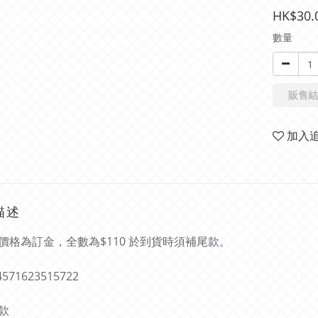
HK$30.
數量
販售結
加入
描述
價格為訂金，全數為$110 於到貨時須補尾款。
 4571623515722
款