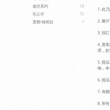
遙控系列
18
1. 
毛公仔
75
2. 
運費/補尾款
3. 
4. 
理，恕
5. 
物，本
6. 
7. 
8. 