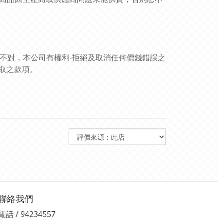
訊不對，本公司有權利-拒絕及取消任何價錢錯誤之
取之款項。
聯絡我們
電話 / 94234557