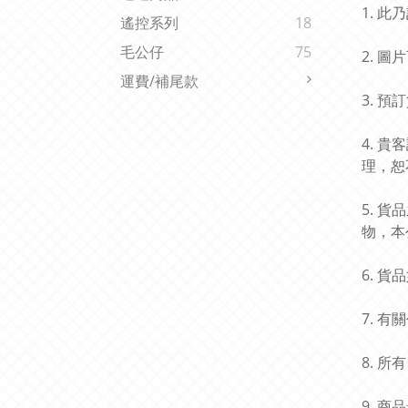
1. 
遙控系列
18
毛公仔
75
2. 
運費/補尾款
3. 
4. 
理，恕
5. 
物，本
6. 
7. 
8. 
9. 