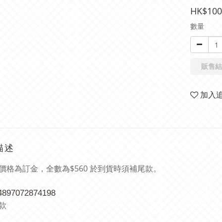
HK$100
數量
販售結
加入
描述
價格為訂金，全數為$560 於到貨時須補尾款。
 4897072874198
款