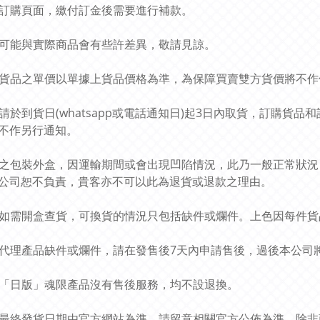
此乃訂購頁面，繳付訂金後需要進行補款。
圖片可能與實際商品會有些許差異，敬請見諒。
預訂貨品之單價以單據上貨品價格為準，為保障買賣雙方貨價將不
貴客請於到貨日(whatsapp或電話通知日)起3日內取貨，訂購
不作另行通知。
貨品之包裝外盒，因運輸期間或會出現凹陷情況，此乃一般正常狀
公司恕不負責，貴客亦不可以此為退貨或退款之理由。
貨品如需開盒查貨，可換貨的情況只包括缺件或爛件。上色因每件
有關代理產品缺件或爛件，請在發售後7天內申請售後，過後本公
所有「日版」魂限產品沒有售後服務，均不設退換。
商品最終發貨日期由官方網站為準，請留意相關官方公佈為準，除