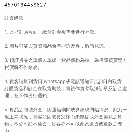
4570194458827
訂貨條款
1. 此乃訂購頁面，繳付訂金後需要進行補款。
2. 圖片可能與實際商品會有些許差異，敬請見諒。
3. 預訂貨品之單價以單據上貨品價格為準，為保障買賣雙方
貨價將不作修改。
4. 貴客請於到貨日(whatsapp或電話通知日)起3日內取貨，
訂購貨品和訂金在取貨期後，將視作貴客取消訂單及訂金處
理，恕不作另行通知。
5. 貨品之包裝外盒，因運輸期間或會出現凹陷情況，此乃一
般正常狀況，貴客如因取貨次序而未能提取外盒美觀之貨
物，本公司恕不負責，貴客亦不可以此為退貨或退款之理
由。