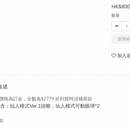
HK$800
數量
販售結
加入
描述
價格為訂金，全數為$2779 於到貨時須補尾款
含：
仙人模式Ver.1頭雕，仙人模式可動眼球*2
款