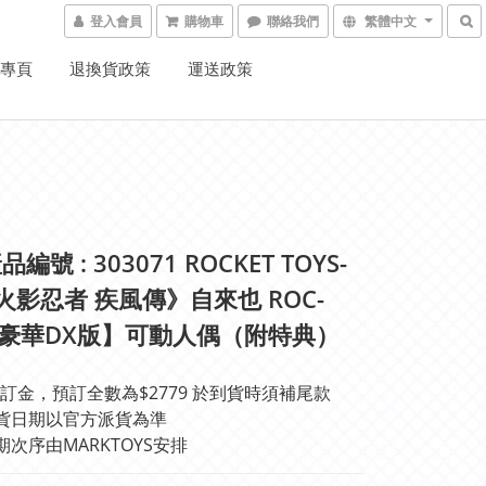
登入會員
購物車
聯絡我們
繁體中文
K專頁
退換貨政策
運送政策
編號 : 303071 ROCKET TOYS-
《火影忍者 疾風傳》自來也 ROC-
【豪華DX版】可動人偶（附特典）
訂金，預訂全數為$2779 於到貨時須補尾款
貨日期以官方派貨為準 
期次序由MARKTOYS安排