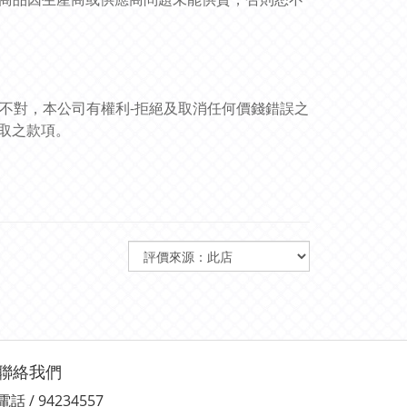
訊不對，本公司有權利-拒絕及取消任何價錢錯誤之
取之款項。
聯絡我們
電話 / 94234557