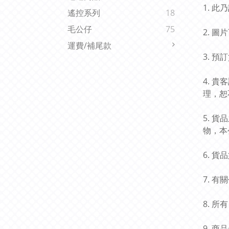
1. 
遙控系列
18
毛公仔
75
2. 
運費/補尾款
3. 
4. 
理，恕
5. 
物，本
6. 
7. 
8. 
9. 