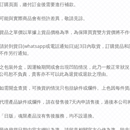
此乃訂購頁面，繳付訂金後需要進行補款。
圖片可能與實際商品會有些許差異，敬請見諒。
預訂貨品之單價以單據上貨品價格為準，為保障買賣雙方貨價將不
貴客請於到貨日(whatsapp或電話通知日)起3日內取貨，訂購
不作另行通知。
貨品之包裝外盒，因運輸期間或會出現凹陷情況，此乃一般正常狀
公司恕不負責，貴客亦不可以此為退貨或退款之理由。
貨品如需開盒查貨，可換貨的情況只包括缺件或爛件。上色因每件
有關代理產品缺件或爛件，請在發售後7天內申請售後，過後本公
所有「日版」魂限產品沒有售後服務，均不設退換。
商品最終發貨日期由官方網站為準，請留意相關官方公佈為準，除