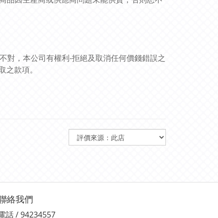
訊不對，本公司有權利-拒絕及取消任何價錢錯誤之
取之款項。
聯絡我們
電話 / 94234557