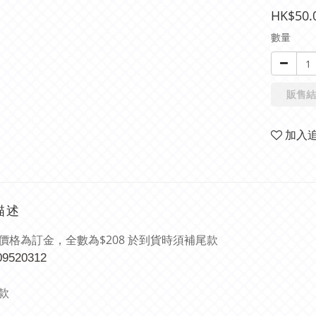
HK$50.
數量
販售結
加入
描述
價格為訂金，全數為$208 於到貨時須補尾款
09520312
款