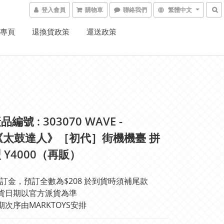
登入會員
購物車
聯絡我們
繁體中文
K專頁
退換貨政策
運送政策
編號 : 303070 WAVE -
2《太鼓達人》［初代］街機機臺 拼
 Y4000（再販）
訂金，預訂全數為$208 於到貨時須補尾款
貨日期以官方派貨為準 
期次序由MARKTOYS安排