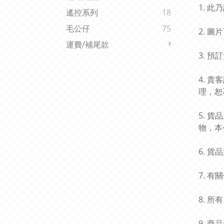
1. 
遙控系列
18
毛公仔
75
2. 
運費/補尾款
3. 
4. 
理，恕
5. 
物，本
6. 
7. 
8. 
9. 