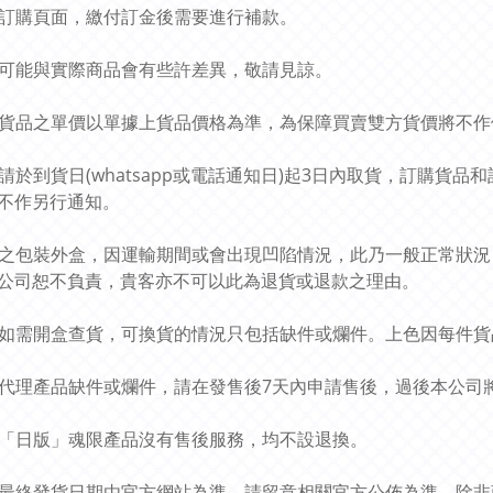
此乃訂購頁面，繳付訂金後需要進行補款。
圖片可能與實際商品會有些許差異，敬請見諒。
預訂貨品之單價以單據上貨品價格為準，為保障買賣雙方貨價將不
貴客請於到貨日(whatsapp或電話通知日)起3日內取貨，訂購
不作另行通知。
貨品之包裝外盒，因運輸期間或會出現凹陷情況，此乃一般正常狀
公司恕不負責，貴客亦不可以此為退貨或退款之理由。
貨品如需開盒查貨，可換貨的情況只包括缺件或爛件。上色因每件
有關代理產品缺件或爛件，請在發售後7天內申請售後，過後本公
所有「日版」魂限產品沒有售後服務，均不設退換。
商品最終發貨日期由官方網站為準，請留意相關官方公佈為準，除