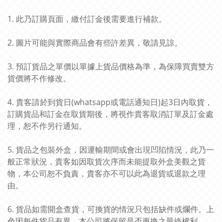
1. 此乃訂購頁面，繳付訂金後需要進行補款。
2. 圖片可能與實際商品會有些許差異，敬請見諒。
3. 預訂貨品之單價以單據上貨品價格為準，為保障買賣雙方
貨價將不作修改。
4. 貴客請於到貨日(whatsapp或電話通知日)起3日內取貨，
訂購貨品和訂金在取貨期後，將視作貴客取消訂單及訂金處
理，恕不作另行通知。
5. 貨品之包裝外盒，因運輸期間或會出現凹陷情況，此乃一
般正常狀況，貴客如因取貨次序而未能提取外盒美觀之貨
物，本公司恕不負責，貴客亦不可以此為退貨或退款之理
由。
6. 貨品如需開盒查貨，可換貨的情況只包括缺件或爛件。上
色因每件貨品有異，本公司將保留是否更換之最終權利。