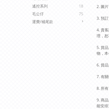
遙控系列
18
2. 
毛公仔
75
3. 
運費/補尾款
4. 
理，恕
5. 
物，本
6. 
7. 
8. 
9. 
能安排