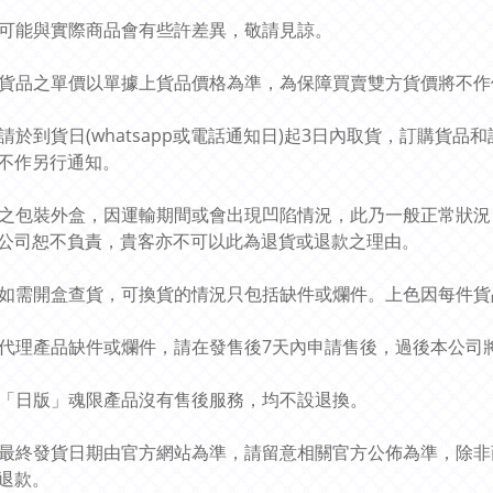
圖片可能與實際商品會有些許差異，敬請見諒。
預訂貨品之單價以單據上貨品價格為準，為保障買賣雙方貨價將不
貴客請於到貨日(whatsapp或電話通知日)起3日內取貨，訂購
不作另行通知。
貨品之包裝外盒，因運輸期間或會出現凹陷情況，此乃一般正常狀
公司恕不負責，貴客亦不可以此為退貨或退款之理由。
貨品如需開盒查貨，可換貨的情況只包括缺件或爛件。上色因每件
有關代理產品缺件或爛件，請在發售後7天內申請售後，過後本公
所有「日版」魂限產品沒有售後服務，均不設退換。
商品最終發貨日期由官方網站為準，請留意相關官方公佈為準，除
退款。