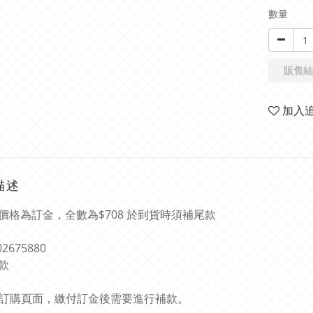
數量
販售結
加入
描述
價格為訂金，全數為$708 於到貨時須補尾款
02675880
款
此乃訂購頁面，繳付訂金後需要進行補款。