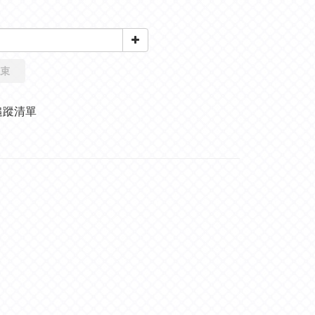
束
追蹤清單