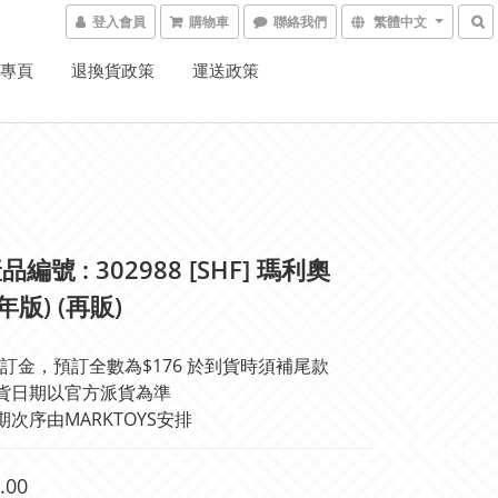
登入會員
購物車
聯絡我們
繁體中文
K專頁
退換貨政策
運送政策
編號 : 302988 [SHF] 瑪利奧
6年版) (再販)
訂金，預訂全數為$176 於到貨時須補尾款
貨日期以官方派貨為準 
期次序由MARKTOYS安排
.00