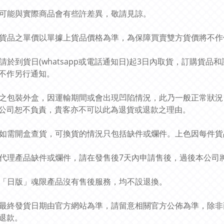
圖片可能與實際商品會有些許差異，敬請見諒。
預訂貨品之單價以單據上貨品價格為準，為保障買賣雙方貨價將不
貴客請於到貨日(whatsapp或電話通知日)起3日內取貨，訂購
不作另行通知。
貨品之包裝外盒，因運輸期間或會出現凹陷情況，此乃一般正常狀
公司恕不負責，貴客亦不可以此為退貨或退款之理由。
貨品如需開盒查貨，可換貨的情況只包括缺件或爛件。上色因每件
有關代理產品缺件或爛件，請在發售後7天內申請售後，過後本公
所有「日版」魂限產品沒有售後服務，均不設退換。
商品最終發貨日期由官方網站為準，請留意相關官方公佈為準，除
退款。