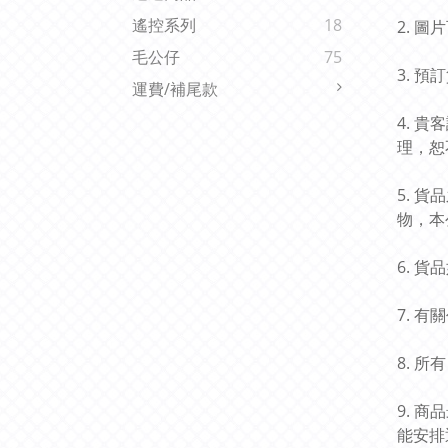
遙控系列
18
2. 
毛公仔
75
3. 
運費/補尾款
4. 
理，恕
5. 
物，本
6. 
7. 
8. 
9. 
能安排