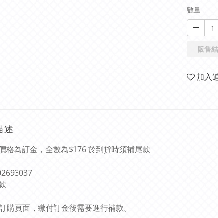
數量
販售結
加入
描述
價格為訂金，全數為$176 於到貨時須補尾款
02693037
款
此乃訂購頁面，繳付訂金後需要進行補款。