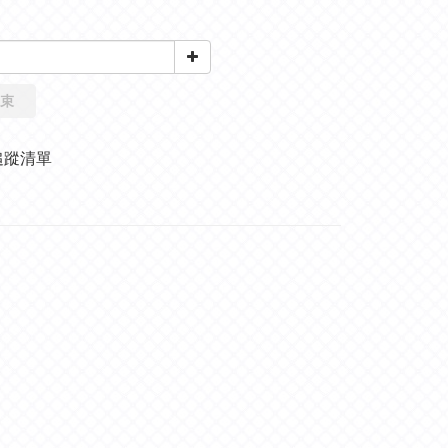
束
追蹤清單