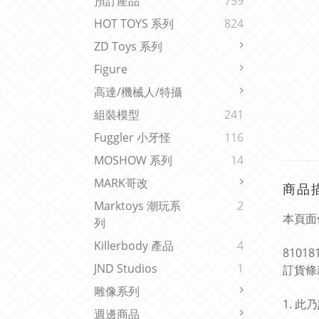
預訂產品
759
HOT TOYS 系列
824
ZD Toys 系列
Figure
高達/機械人/特攝
組裝模型
241
Fuggler 小牙怪
116
MOSHOW 系列
14
MARK哥改
商品
Marktoys 潮玩系
2
本頁面
列
Killerbody 產品
4
81018
JND Studios
1
訂貨條
雕像系列
1. 
週邊商品