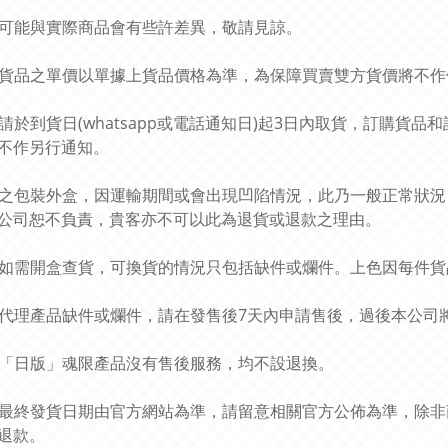
圖片可能與實際商品會有些許差異，敬請見諒。
預訂貨品之單價以單據上貨品價格為準，為保障買賣雙方貨價將不
貴客請於到貨日(whatsapp或電話通知日)起3日內取貨，訂購
不作另行通知。
貨品之包裝外盒，因運輸期間或會出現凹陷情況，此乃一般正常狀
公司恕不負責，貴客亦不可以此為退貨或退款之理由。
貨品如需開盒查貨，可換貨的情況只包括缺件或爛件。上色因每件
有關代理產品缺件或爛件，請在發售後7天內申請售後，過後本公
所有「日版」魂限產品沒有售後服務，均不設退換。
商品最終發貨日期由官方網站為準，請留意相關官方公佈為準，除
退款。