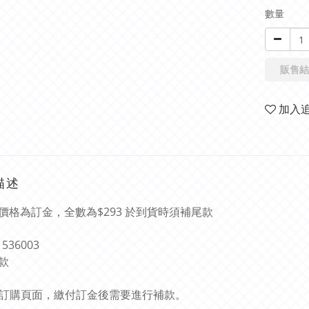
數量
販售結
加入
描述
價格為訂金，全數為$293 於到貨時須補尾款
1536003
款
此乃訂購頁面，繳付訂金後需要進行補款。