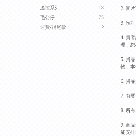
遙控系列
18
2. 
毛公仔
75
3. 
運費/補尾款
4. 
理，恕
5. 
物，本
6. 
7. 
8. 
9. 
能安排