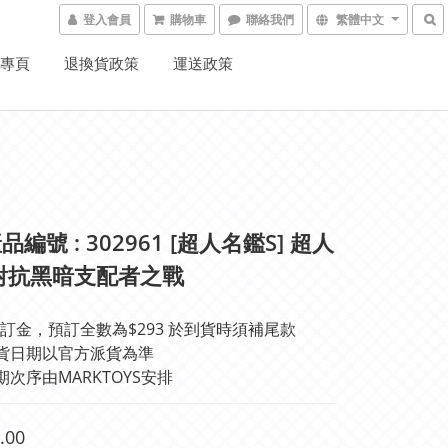
登入會員
購物車
聯絡我們
繁體中文
K專頁
退換貨政策
運送政策
編號 : 302961 [超人名鑑S] 超人
對抗黑暗支配者之戰
訂金，預訂全數為$293 於到貨時須補尾款
貨日期以官方派貨為準 
期次序由MARKTOYS安排
.00