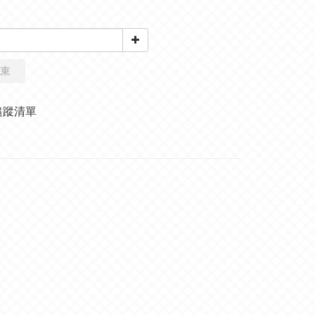
束
追蹤清單