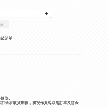
束
追蹤清單
作修改。
和訂金在取貨期後，將視作貴客取消訂單及訂金