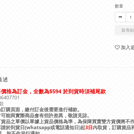
數量
販售結
加入
描述
面
價格為訂金，全數為$594
於到貨時須補尾款
36407701
款
乃訂購頁面，繳付訂金後需要進行補款。
片可能與實際商品會有些許差異，敬請見諒。
訂貨品之單價以單據上貨品價格為準，為保障買賣雙方貨價將不
客請於到貨日
(whatsapp
或電話通知日
)
起
3
日
內取貨，訂購貨品
理，恕不作另行通知。