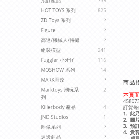
預訂產品
759
HOT TOYS 系列
825
ZD Toys 系列
Figure
高達/機械人/特攝
組裝模型
241
Fuggler 小牙怪
116
MOSHOW 系列
14
MARK哥改
商品
Marktoys 潮玩系
2
本頁
列
45807
Killerbody 產品
4
訂貨條
1.
此
JND Studios
1
2.
圖
3.
預
雕像系列
4.
貴
週邊商品
處