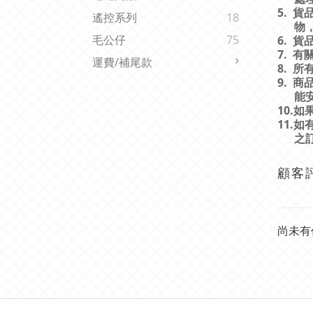
5.
貨
遙控系列
18
物
毛公仔
75
6.
貨
7.
有
運費/補尾款
8.
所
9.
商
能
10.
如
11.
如
之
顧客
尚未有