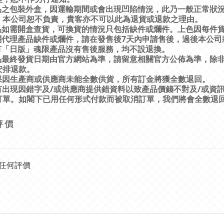
品之包裝外盒，因運輸期間或會出現凹陷情況，此乃一般正常狀
，本公司恕不負責，貴客亦不可以此為退貨或退款之理由。
品如需開盒查貨，可換貨的情況只包括缺件或爛件。上色因每件
關代理產品缺件或爛件，請在發售後
7
天內申請售後，過後本公司
有「日版」魂限產品沒有售後服務，均不設退換。
品最終發貨日期由官方網站為準，請留意相關官方公佈為準，除
安排退款。
果因生產商或供應商未能全數供貨，所有訂金將獲全數退回。
有出現因錯字及
/
或供應商提供錯資料以致產品價錢不對及
/
或資
訂單。如閣下已用任何形式付款而被取消訂單，我們將會全數退
評價
任何評價