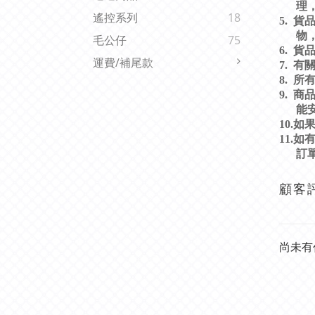
理
遙控系列
18
5.
貨
物
毛公仔
75
6.
貨
運費/補尾款
7.
有
8.
所
9.
商
能
10.
如
11.
如
訂
顧客
尚未有