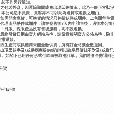
，恕不作另行通知。
品之包裝外盒，因運輸期間或會出現凹陷情況，此乃一般正常狀
，本公司恕不負責，貴客亦不可以此為退貨或退款之理由。
品如需開盒查貨，可換貨的情況只包括缺件或爛件。上色因每件
7
關代理產品缺件或爛件，請在發售後
天內申請售後，過後本公司
有「日版」魂限產品沒有售後服務，均不設退換。
品最終發貨日期由官方網站為準，請留意相關官方公佈為準，除
安排退款。
果因生產商或供應商未能全數供貨，所有訂金將獲全數退回。
/
/
有出現因錯字及
或供應商提供錯資料以致產品價錢不對及
或資訊
單。如閣下已用任何形式付款而被取消訂單，我們將會全數退回
評價
任何評價