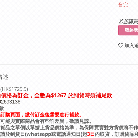
售完
若想購買
聯絡我
加入
描述
HK$1729.9)
價格為訂金，全數為$1267
於到貨時須補尾款
面
02693136
款
乃訂購頁面，繳付訂金後需要進行補款。
片可能與實際商品會有些許差異，敬請見諒。
訂貨品之單價以單據上貨品價格為準，為保障買賣雙方貨價將不
(whatsapp
)
3
日
客請於到貨日
或電話通知日
起
內取貨，訂購貨品