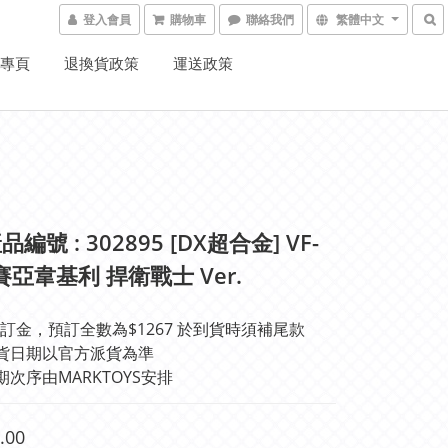
登入會員
購物車
聯絡我們
繁體中文
K專頁
退換貨政策
運送政策
編號 : 302895 [DX超合金] VF-
彌賽亞韋基利 捍衛戰士 Ver.
訂金，預訂全數為$1267 於到貨時須補尾款
#實際出貨日期以官方派貨為準	
期次序由MARKTOYS安排
.00