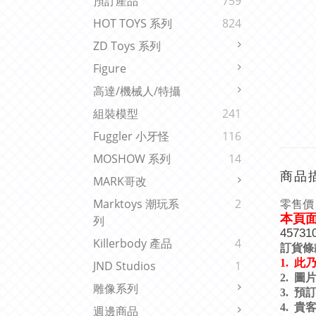
預訂產品
759
HOT TOYS 系列
824
ZD Toys 系列
Figure
高達/機械人/特攝
組裝模型
241
Fuggler 小牙怪
116
MOSHOW 系列
14
商品
MARK哥改
零售價 (
Marktoys 潮玩系
2
本頁
列
45731
Killerbody 產品
4
訂貨條
1.
此
JND Studios
1
2.
圖
雕像系列
3.
預
4.
貴
週邊商品