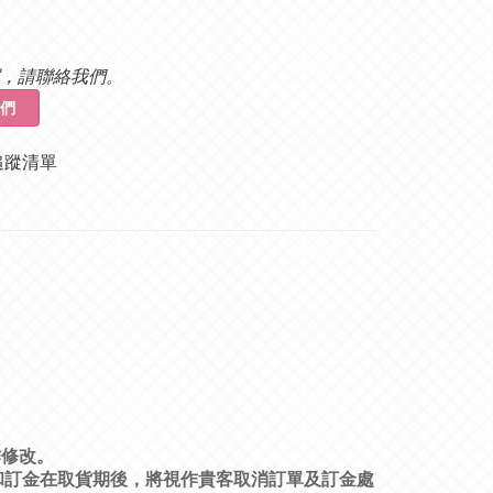
，請聯絡我們。
們
追蹤清單
作修改。
和訂金在取貨期後，將視作貴客取消訂單及訂金處