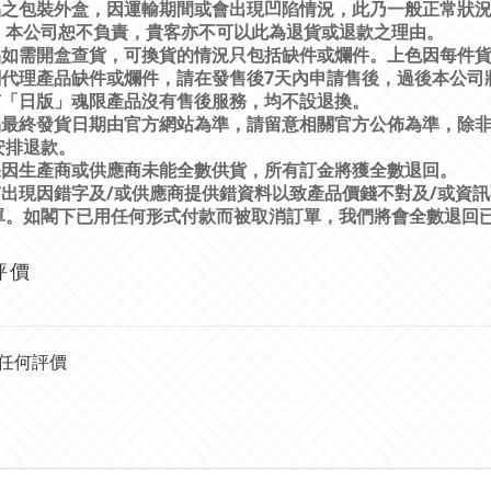
品之包裝外盒，因運輸期間或會出現凹陷情況，此乃一般正常狀
，本公司恕不負責，貴客亦不可以此為退貨或退款之理由。
品如需開盒查貨，可換貨的情況只包括缺件或爛件。上色因每件
7
關代理產品缺件或爛件，請在發售後
天內申請售後，過後本公司
有「日版」魂限產品沒有售後服務，均不設退換。
品最終發貨日期由官方網站為準，請留意相關官方公佈為準，除
安排退款。
果因生產商或供應商未能全數供貨，所有訂金將獲全數退回。
/
/
有出現因錯字及
或供應商提供錯資料以致產品價錢不對及
或資訊
單。如閣下已用任何形式付款而被取消訂單，我們將會全數退回
評價
任何評價