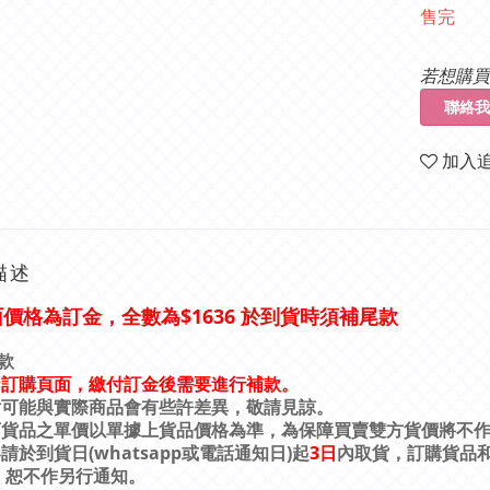
售完
若想購買
聯絡我
加入
描述
價格為訂金，全數為$1636
於到貨時須補尾款
面
款
乃訂購頁面，繳付訂金後需要進行補款。
片可能與實際商品會有些許差異，敬請見諒。
訂貨品之單價以單據上貨品價格為準，為保障買賣雙方貨價將不
(whatsapp
)
3
日
客請於到貨日
或電話通知日
起
內取貨，訂購貨品
，恕不作另行通知。