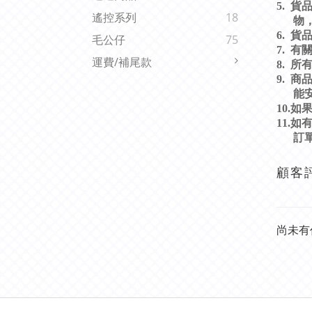
5.
貨
遙控系列
18
物
6.
貨
毛公仔
75
7.
有
運費/補尾款
8.
所
9.
商
能
10.
如
11.
如
訂
顧客
尚未有