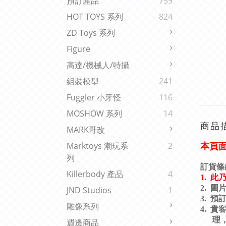
預訂產品
759
HOT TOYS 系列
824
ZD Toys 系列
Figure
高達/機械人/特攝
組裝模型
241
Fuggler 小牙怪
116
MOSHOW 系列
14
商品
MARK哥改
Marktoys 潮玩系
2
本頁
列
訂貨條
Killerbody 產品
4
1.
此
2.
圖
JND Studios
1
3.
預
雕像系列
4.
貴
理
週邊商品