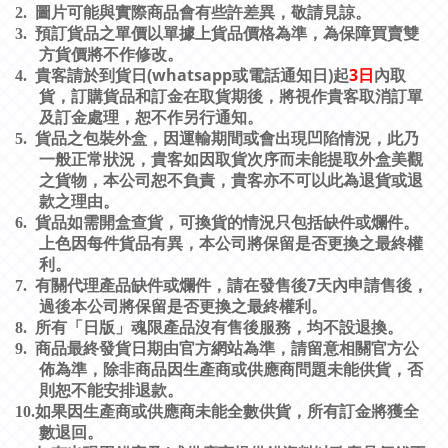
2.
圖片可能與實際商品會有些許差異，敬請見諒。
3.
預訂貨品之單價以單據上貨品價格為準，為保障買賣雙
方貨價將不作修改。
(whatsapp
)
3
日
4.
貴客請於到貨日
或電話通知日
起
內取
貨，訂購貨品和訂金在取貨期後，將視作貴客取消訂單
及訂金處理，恕不作另行通知。
5.
貨品之包裝外盒，因運輸期間或會出現凹陷情況，此乃
一般正常狀況，貴客如因取貨次序而未能提取外盒美觀
之貨物，本公司恕不負責，貴客亦不可以此為退貨或退
款之理由。
6.
貨品如需開盒查貨，可換貨的情況只包括缺件或爛件。
上色因每件貨品有異，本公司將保留是否更換之最終權
利。
7
7.
有關代理產品缺件或爛件，請在發售後
天內申請售後，
過後本公司將保留是否更換之最終權利。
8.
所有「日版」魂限產品沒有售後服務，均不設退換。
9.
商品最終發貨日期由官方網站為準，請留意相關官方公
佈為準，除非商品因生產商或供應商問題未能供貨，否
則恕不能安排退款。
10.
如果因生產商或供應商未能全數供貨，所有訂金將獲全
數退回。