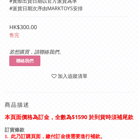
#實際出貨日期以官方派貨為準	
#派貨日期次序由MARKTOYS安排
HK$300.00
售完
若想購買，請聯絡我們。
聯絡我們
加入追蹤清單
商品描述
價格為訂金，全數為$15
90 於到貨時須補尾款
本頁面
訂貨條款
1.
此乃訂購頁面，繳付訂金後需要進行補款。