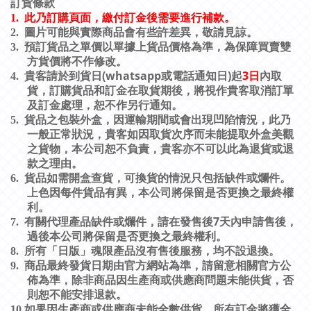
訂貨條款
1.
此乃訂購頁面，繳付訂金後需要進行補款。
2.
圖片可能與實際商品會有些許差異，敬請見諒。
3.
預訂貨品之單價以單據上貨品價格為準，為保障買賣雙
方貨價將不作修改。
(whatsapp
)
3
日
4.
貴客請於到貨日
或電話通知日
起
內取
貨，訂購貨品和訂金在取貨期後，將視作貴客取消訂單
及訂金處理，恕不作另行通知。
5.
貨品之包裝外盒，因運輸期間或會出現凹陷情況，此乃
一般正常狀況，貴客如因取貨次序而未能提取外盒美觀
之貨物，本公司恕不負責，貴客亦不可以此為退貨或退
款之理由。
6.
貨品如需開盒查貨，可換貨的情況只包括缺件或爛件。
上色因每件貨品有異，本公司將保留是否更換之最終權
利。
7
7.
有關代理產品缺件或爛件，請在發售後
天內申請售後，
過後本公司將保留是否更換之最終權利。
8.
所有「日版」魂限產品沒有售後服務，均不設退換。
9.
商品最終發貨日期由官方網站為準，請留意相關官方公
佈為準，除非商品因生產商或供應商問題未能供貨，否
則恕不能安排退款。
10.
如果因生產商或供應商未能全數供貨，所有訂金將獲全