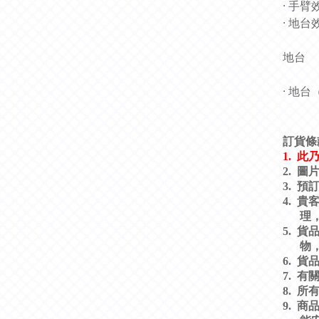
· 手臂
· 地台
地台
· 地台
訂貨條
1.
此
2.
圖
3.
預
4.
貴
理
5.
貨
物
6.
貨
7.
有
8.
所
9.
商