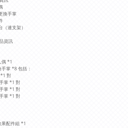
資訊
偶
可更換手掌
件
地台（連支架）
品資訊
人偶 *1
換手掌 *8 包括：
*1 對
手掌 *1 對
手掌 *1 對
手掌 *1 對
效果配件組 *1