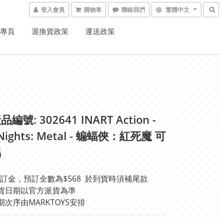
登入會員
購物車
聯絡我們
繁體中文
K專頁
退換貨政策
運送政策
編號: 302641 INART Action -
 Nights: Metal - 蝙蝠俠：紅死魔 可
偶
訂金，預訂全數為$568  於到貨時須補尾款
#實際出貨日期以官方派貨為準	
期次序由MARKTOYS安排