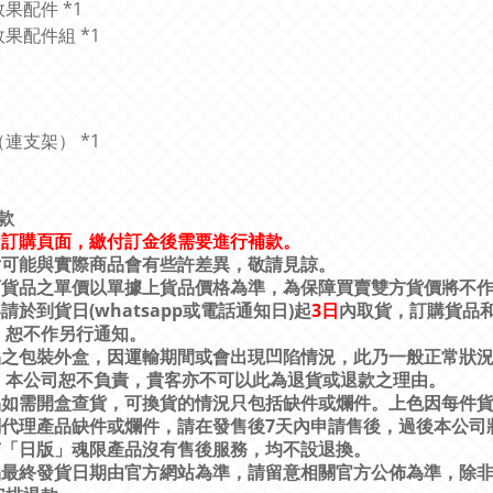
效果配件 *1
效果配件組 *1
（連支架） *1
款
乃訂購頁面，繳付訂金後需要進行補款。
片可能與實際商品會有些許差異，敬請見諒。
訂貨品之單價以單據上貨品價格為準，為保障買賣雙方貨價將不
(whatsapp
)
3
日
客請於到貨日
或電話通知日
起
內取貨，訂購貨品
，恕不作另行通知。
品之包裝外盒，因運輸期間或會出現凹陷情況，此乃一般正常狀
，本公司恕不負責，貴客亦不可以此為退貨或退款之理由。
品如需開盒查貨，可換貨的情況只包括缺件或爛件。上色因每件
7
關代理產品缺件或爛件，請在發售後
天內申請售後，過後本公司
有「日版」魂限產品沒有售後服務，均不設退換。
品最終發貨日期由官方網站為準，請留意相關官方公佈為準，除