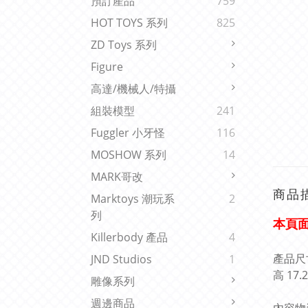
預訂產品
759
HOT TOYS 系列
825
ZD Toys 系列
Figure
高達/機械人/特攝
組裝模型
241
Fuggler 小牙怪
116
MOSHOW 系列
14
MARK哥改
商品
Marktoys 潮玩系
2
列
本頁
Killerbody 產品
4
產品尺
JND Studios
1
高 17
雕像系列
週邊商品