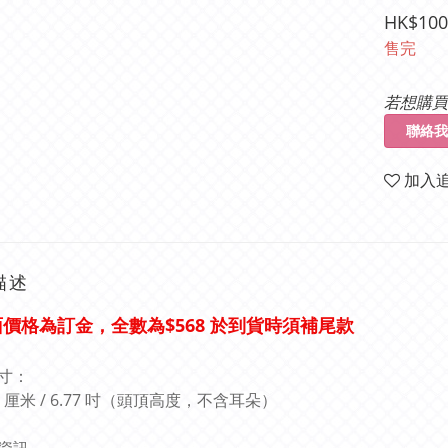
HK$100
售完
若想購買
聯絡我
加入
描述
價格為訂金，全數為$568 於到貨時須補尾款
面
寸：
.2 厘米 / 6.77 吋（頭頂高度，不含耳朵）