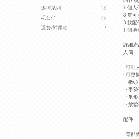
內容物
1 個人
遙控系列
18
8 隻
毛公仔
75
3 款配
運費/補尾款
1 個
詳細產
人偶
· 可動
· 可更
· 拳頭 
· 手勢
· 爪形
· 放鬆
配件
· 背部