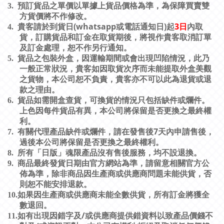
3.
預訂貨品之單價以單據上貨品價格為準，為保障買賣雙
方貨價將不作修改。
(whatsapp
)
3
日
4.
貴客請於到貨日
或電話通知日
起
內取
貨，訂購貨品和訂金在取貨期後，將視作貴客取消訂單
及訂金處理，恕不作另行通知。
5.
貨品之包裝外盒，因運輸期間或會出現凹陷情況，此乃
一般正常狀況，貴客如因取貨次序而未能提取外盒美觀
之貨物，本公司恕不負責，貴客亦不可以此為退貨或退
款之理由。
6.
貨品如需開盒查貨，可換貨的情況只包括缺件或爛件。
上色因每件貨品有異，本公司將保留是否更換之最終權
利。
7
7.
有關代理產品缺件或爛件，請在發售後
天內申請售後，
過後本公司將保留是否更換之最終權利。
8.
所有「日版」魂限產品沒有售後服務，均不設退換。
9.
商品最終發貨日期由官方網站為準，請留意相關官方公
佈為準，除非商品因生產商或供應商問題未能供貨，否
則恕不能安排退款。
10.
如果因生產商或供應商未能全數供貨，所有訂金將獲全
數退回。
/
11.
如有出現因錯字及
或供應商提供錯資料以致產品價錢不