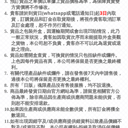
3.
預訂貨品之單價以單據上貨品價格為準，為保障買賣雙
方貨價將不作修改。
(whatsapp
)
3
日
4.
貴客請於到貨日
或電話通知日
起
內取
貨，訂購貨品和訂金在取貨期後，將視作貴客取消訂單
及訂金處理，恕不作另行通知。
5.
貨品之包裝外盒，因運輸期間或會出現凹陷情況，此乃
一般正常狀況，貴客如因取貨次序而未能提取外盒美觀
之貨物，本公司恕不負責，貴客亦不可以此為退貨或退
款之理由。
6.
貨品如需開盒查貨，可換貨的情況只包括缺件或爛件。
上色因每件貨品有異，本公司將保留是否更換之最終權
利。
7
7.
有關代理產品缺件或爛件，請在發售後
天內申請售後，
過後本公司將保留是否更換之最終權利。
8.
所有「日版」魂限產品沒有售後服務，均不設退換。
9.
商品最終發貨日期由官方網站為準，請留意相關官方公
佈為準，除非商品因生產商或供應商問題未能供貨，否
則恕不能安排退款。
10.
如果因生產商或供應商未能全數供貨，所有訂金將獲全
數退回。
/
11.
如有出現因錯字及
或供應商提供錯資料以致產品價錢不
/
-
對及
或資訊不對，本公司有權利
拒絕及取消任何價錢