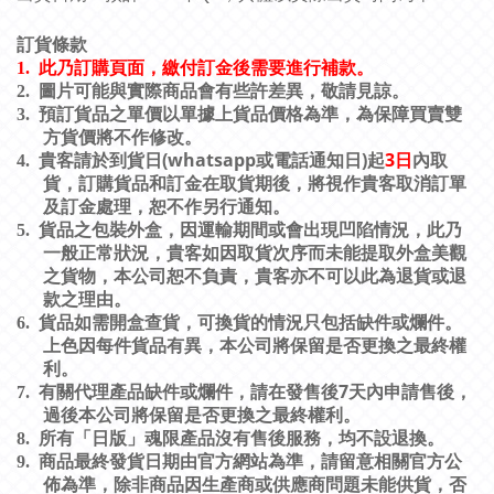
訂貨條款
1.
此乃訂購頁面，繳付訂金後需要進行補款。
2.
圖片可能與實際商品會有些許差異，敬請見諒。
3.
預訂貨品之單價以單據上貨品價格為準，為保障買賣雙
方貨價將不作修改。
(whatsapp
)
3
日
4.
貴客請於到貨日
或電話通知日
起
內取
貨，訂購貨品和訂金在取貨期後，將視作貴客取消訂單
及訂金處理，恕不作另行通知。
5.
貨品之包裝外盒，因運輸期間或會出現凹陷情況，此乃
一般正常狀況，貴客如因取貨次序而未能提取外盒美觀
之貨物，本公司恕不負責，貴客亦不可以此為退貨或退
款之理由。
6.
貨品如需開盒查貨，可換貨的情況只包括缺件或爛件。
上色因每件貨品有異，本公司將保留是否更換之最終權
利。
7
7.
有關代理產品缺件或爛件，請在發售後
天內申請售後，
過後本公司將保留是否更換之最終權利。
8.
所有「日版」魂限產品沒有售後服務，均不設退換。
9.
商品最終發貨日期由官方網站為準，請留意相關官方公
佈為準，除非商品因生產商或供應商問題未能供貨，否