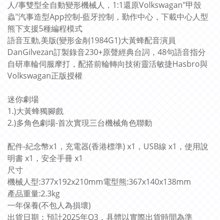
人/事雙型全自動變形機械人，1:1還原Volkswagan"甲殼
蟲"汽事造型App控制-藍牙控制，勤作中心，下載中心人型
熊下支援5種編程模式
語音互動,美版(變形金剮1984G1)大黃蜂配音演員
DanGilvezan訂製錄音230+原聲經典台詞，48句語音指分
自研車輪伺服摩打，配搭前輪轉向技術靈活敏捷Hasbro與
Volkswagan正版授權
迷你劇場
1.)大黃蜂獨腳戲
2.)多角色劇場-首次實現三台機械角色聯動
配件-紀念幣x1，充電器(香港標準) x1，USB線 x1，使用說
明書 x1，安全手冊 x1
尺寸
機械人型:377x192x210mm電型熊:367x140x138mm
產品重量:2.3kg
一年保養(不包人為損壞)
出貨日期：預計2025年Q3，具體以實際出貨時間為準