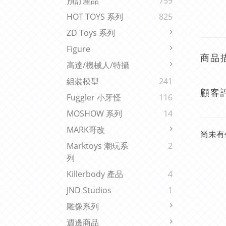
預訂產品
759
HOT TOYS 系列
825
ZD Toys 系列
Figure
商品
高達/機械人/特攝
組裝模型
241
顧客
Fuggler 小牙怪
116
MOSHOW 系列
14
MARK哥改
尚未有
Marktoys 潮玩系
2
列
Killerbody 產品
4
JND Studios
1
雕像系列
週邊商品