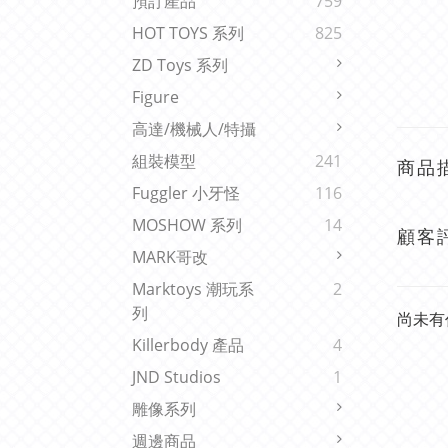
預訂產品
759
HOT TOYS 系列
825
ZD Toys 系列
Figure
高達/機械人/特攝
組裝模型
241
商品
Fuggler 小牙怪
116
MOSHOW 系列
14
顧客
MARK哥改
Marktoys 潮玩系
2
列
尚未有
Killerbody 產品
4
JND Studios
1
雕像系列
週邊商品