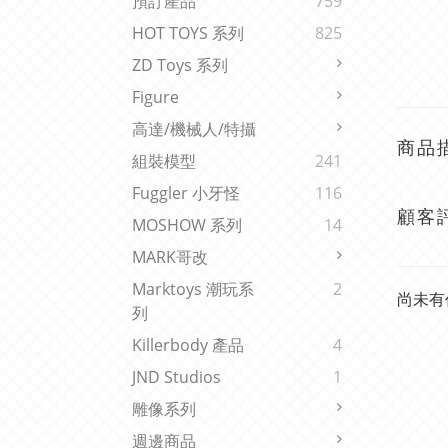
預訂產品
759
HOT TOYS 系列
825
ZD Toys 系列
Figure
高達/機械人/特攝
商品
組裝模型
241
Fuggler 小牙怪
116
顧客
MOSHOW 系列
14
MARK哥改
Marktoys 潮玩系
2
尚未有
列
Killerbody 產品
4
JND Studios
1
雕像系列
週邊商品