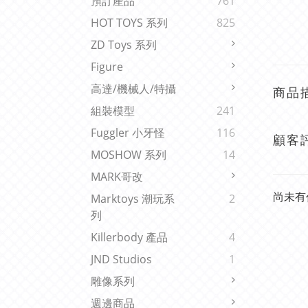
預訂產品
761
HOT TOYS 系列
825
ZD Toys 系列
Figure
高達/機械人/特攝
商品
組裝模型
241
Fuggler 小牙怪
116
顧客
MOSHOW 系列
14
MARK哥改
尚未有
Marktoys 潮玩系
2
列
Killerbody 產品
4
JND Studios
1
雕像系列
週邊商品